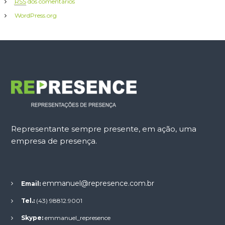
RSS
dos comentários
WordPress.org
Representante sempre presente, em ação, uma
empresa de presença.
emmanuel@represence.com.br
Email:
Tel.:
(43) 98812.9001
Skype:
emmanuel_represence