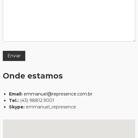
Onde estamos
Email:
emmanuel@represence.com.br
Tel.:
(43) 98812.9001
Skype:
emmanuel_represence